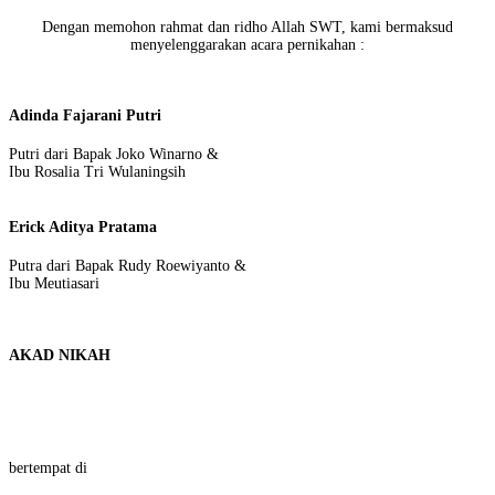
Dengan memohon rahmat dan ridho Allah SWT, kami bermaksud
menyelenggarakan acara pernikahan :
Adinda Fajarani Putri
Putri dari Bapak Joko Winarno &
Ibu Rosalia Tri Wulaningsih
Erick Aditya Pratama
Putra dari Bapak Rudy Roewiyanto &
Ibu Meutiasari
AKAD NIKAH
Sabtu, 07 Januari 2023
Pukul 08.00 WIB
bertempat di