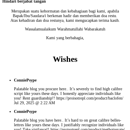
Hindari berjabat tangan
Merupakan suatu kehormatan dan kebahagiaan bagi kami, apabila
Bapak/Ibu/Saudara/i berkenan hadir dan memberikan doa restu.
Atas kehadiran dan doa restunya, kami mengucapkan terima kasih.
Wassalamualaikum Warahmatullahi Wabarakatuh
Kami yang berbahagia,
Wishes
ConniePsype
Palatable blog you procure here.. It’s severely to find high calibre
script like yours these days. I honestly appreciate individuals like
you! Rent guardianship!! https://proisotrepl.com/product/baclofen/
Jul 29, 2025 @ 2:22 AM
ConniePsype
Palatable blog you have here.. It’s hard to on great calibre belles-
lettres like yours these days. I justifiably recognize individuals like
you! Take vigilance!! https://proisotrepl.com/product/methotrexate/