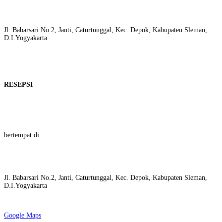
Sahid Raya Hotel & Convention Yogyakarta (BALLROOM
INDRAPRASTA)
Jl. Babarsari No.2, Janti, Caturtunggal, Kec. Depok, Kabupaten Sleman,
D.I.Yogyakarta
RESEPSI
Sabtu, 07 Januari 2023
Pukul 13.00 – 14.00 WIB
bertempat di
Sahid Raya Hotel & Convention Yogyakarta (BALLROOM
INDRAPRASTA)
Jl. Babarsari No.2, Janti, Caturtunggal, Kec. Depok, Kabupaten Sleman,
D.I.Yogyakarta
Google Maps