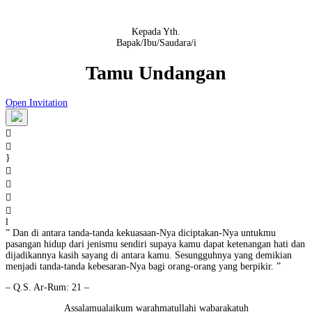
Kepada Yth.
Bapak/Ibu/Saudara/i
Tamu Undangan
Open Invitation


}




l
” Dan di antara tanda-tanda kekuasaan-Nya diciptakan-Nya untukmu
pasangan hidup dari jenismu sendiri supaya kamu dapat ketenangan hati dan
dijadikannya kasih sayang di antara kamu. Sesungguhnya yang demikian
menjadi tanda-tanda kebesaran-Nya bagi orang-orang yang berpikir. ”
– Q.S. Ar-Rum: 21 –
Assalamualaikum warahmatullahi wabarakatuh