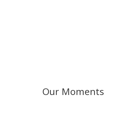
00
Day(s)
Our Moments